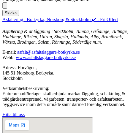
Skicka
Asfaltering i Botkyrka, Norsborg & Stockholm ✔️ - Fri Offert
Asfaltering & anläggning i Stockholm, Tumba, Grödinge, Tullinge,
Huddinge, Riksten, Uttran, Slagsta, Hallunda, Alby, Brantbrink,
Vårsta, Broängen, Salem, Rönninge, Södertälje m.m.
E-mail:
asfalt@asfaltslaggare-botkyrka.se
Webb:
www.asfaltslaggare-botkyrka.se
Adress: Forvägen,
145 51 Norsborg Botkyrka,
Stockholm
Verksamhetsbeskrivning:
Entreprenadföretaget skall erbjuda markanläggning, schaktning &
trädgårdsentreprenad, vägarbeten, transporter- och asfaltsarbeten,
byggservice inom detta område samt därmed förenlig verksamhet.
Hitta till oss