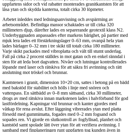
uppfartens sidor och vid rabatter monterades granitkantsten för att
låsa ytan och skydda kanterna, totalt cirka 30 löpmeter.
Arbetet inleddes med ledningsanvisning och avspärrning av
arbetsområdet. Befintliga massor schaktades ur till cirka 320
millimeters djup, därefter lades en separerande geotextil klass N2.
Underbyggnaden anpassades efter markens bärighet, på partier med
mjuk lera lades ett förstärkningslager 0–63 mm, ovanpå hela ytan
lades bärlager 0–32 mm i tre skikt till totalt cirka 180 millimeter.
Varje skikt packades med vibroplatta och vält till stumt underlag.
Fall på cirka 2 procent ställdes in mot gatan och en enkel ränndal i
sten för att leda bort dagvatten. Nivåer och lutningar kontrollerades
löpande med laser och rätskiva för att säkra fri avrinning och rätt
anslutning mot tröskel och brunnar.
Kantstenen i granit, dimension 10×20 cm, sattes i betong på en bädd
med bakstöd för stabilitet och hölls i linje med snören och
vattenpass. En sättbädd av 0–8 mm sättsand, cirka 30 millimeter,
drogs av med rätskiva innan markstenen lades i halvförband för god
lastfördelning. Kapningar vid brunnar och kanter gjordes med
våtkap för rena avslut. Efter läggning vibrerades ytan med platta
försedd med gummimatta, fogades med 0–2 mm fogsand och
sopades ren. Vi gjorde en slutkontroll av fogfyllnad, planhet och
kantstöd samt spolade lätt över ytan för att verifiera avrinning. I
samband med finplaneringen runt uppfarten tog kunden även in