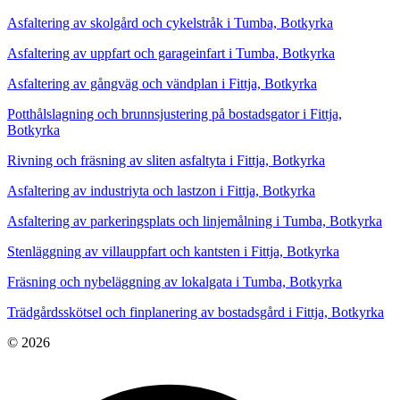
Asfaltering av skolgård och cykelstråk i Tumba, Botkyrka
Asfaltering av uppfart och garageinfart i Tumba, Botkyrka
Asfaltering av gångväg och vändplan i Fittja, Botkyrka
Potthålslagning och brunnsjustering på bostadsgator i Fittja,
Botkyrka
Rivning och fräsning av sliten asfaltyta i Fittja, Botkyrka
Asfaltering av industriyta och lastzon i Fittja, Botkyrka
Asfaltering av parkeringsplats och linjemålning i Tumba, Botkyrka
Stenläggning av villauppfart och kantsten i Fittja, Botkyrka
Fräsning och nybeläggning av lokalgata i Tumba, Botkyrka
Trädgårdsskötsel och finplanering av bostadsgård i Fittja, Botkyrka
© 2026