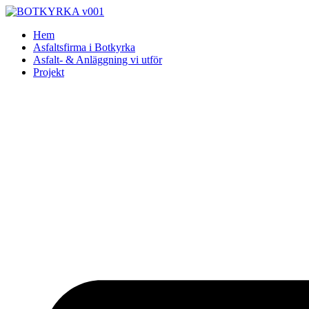
Skip
to
Hem
content
Asfaltsfirma i Botkyrka
Asfalt- & Anläggning vi utför
Projekt