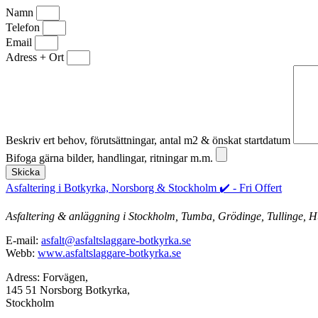
Namn
Telefon
Email
Adress + Ort
Beskriv ert behov, förutsättningar, antal m2 & önskat startdatum
Bifoga gärna bilder, handlingar, ritningar m.m.
Skicka
Asfaltering i Botkyrka, Norsborg & Stockholm ✔️ - Fri Offert
Asfaltering & anläggning i Stockholm, Tumba, Grödinge, Tullinge, Hu
E-mail:
asfalt@asfaltslaggare-botkyrka.se
Webb:
www.asfaltslaggare-botkyrka.se
Adress: Forvägen,
145 51 Norsborg Botkyrka,
Stockholm