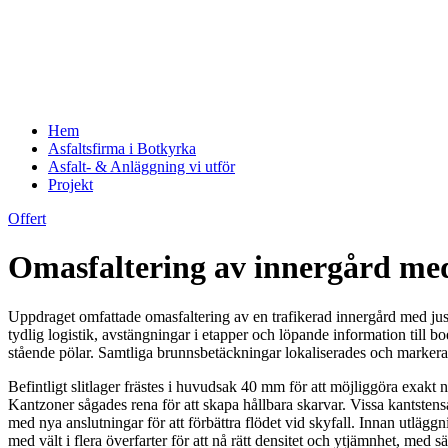
Hem
Asfaltsfirma i Botkyrka
Asfalt- & Anläggning vi utför
Projekt
Offert
Omasfaltering av innergård med
Uppdraget omfattade omasfaltering av en trafikerad innergård med jus
tydlig logistik, avstängningar i etapper och löpande information till 
stående pölar. Samtliga brunnsbetäckningar lokaliserades och marker
Befintligt slitlager frästes i huvudsak 40 mm för att möjliggöra exakt 
Kantzoner sågades rena för att skapa hållbara skarvar. Vissa kantsten
med nya anslutningar för att förbättra flödet vid skyfall. Innan utlägg
med vält i flera överfarter för att nå rätt densitet och ytjämnhet, med