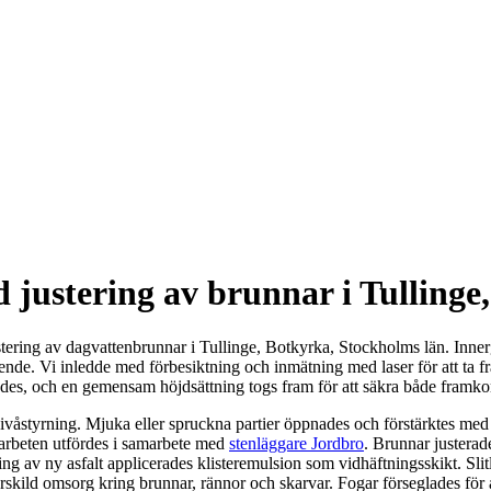
 justering av brunnar i Tullinge
tering av dagvattenbrunnar i Tullinge, Botkyrka, Stockholms län. Inner
boende. Vi inledde med förbesiktning och inmätning med laser för att ta 
ades, och en gemensam höjdsättning togs fram för att säkra både framko
nivåstyrning. Mjuka eller spruckna partier öppnades och förstärktes med 
sarbeten utfördes i samarbete med
stenläggare Jordbro
. Brunnar justerad
ning av ny asfalt applicerades klisteremulsion som vidhäftningsskikt. Sli
 särskild omsorg kring brunnar, rännor och skarvar. Fogar förseglades för