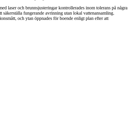
med laser och brunnsjusteringar kontrollerades inom tolerans på några
tt säkerställa fungerande avrinning utan lokal vattenansamling.
nsmått, och ytan öppnades för boende enligt plan efter att