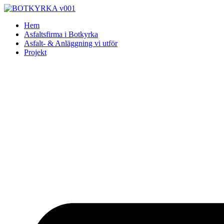
Skip
to
Hem
content
Asfaltsfirma i Botkyrka
Asfalt- & Anläggning vi utför
Projekt