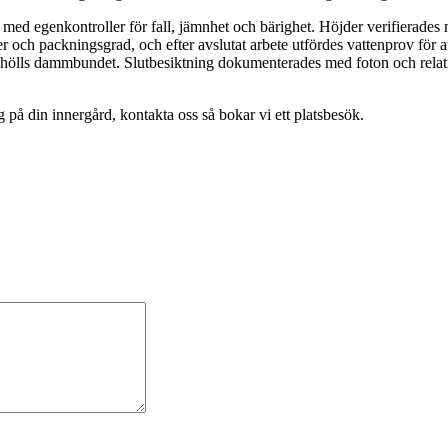
ed egenkontroller för fall, jämnhet och bärighet. Höjder verifierades 
er och packningsgrad, och efter avslutat arbete utfördes vattenprov för a
 hölls dammbundet. Slutbesiktning dokumenterades med foton och relatio
på din innergård, kontakta oss så bokar vi ett platsbesök.