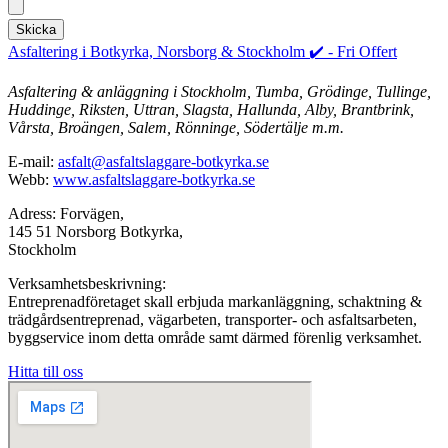
Skicka
Asfaltering i Botkyrka, Norsborg & Stockholm ✔️ - Fri Offert
Asfaltering & anläggning i Stockholm, Tumba, Grödinge, Tullinge,
Huddinge, Riksten, Uttran, Slagsta, Hallunda, Alby, Brantbrink,
Vårsta, Broängen, Salem, Rönninge, Södertälje m.m.
E-mail:
asfalt@asfaltslaggare-botkyrka.se
Webb:
www.asfaltslaggare-botkyrka.se
Adress: Forvägen,
145 51 Norsborg Botkyrka,
Stockholm
Verksamhetsbeskrivning:
Entreprenadföretaget skall erbjuda markanläggning, schaktning &
trädgårdsentreprenad, vägarbeten, transporter- och asfaltsarbeten,
byggservice inom detta område samt därmed förenlig verksamhet.
Hitta till oss