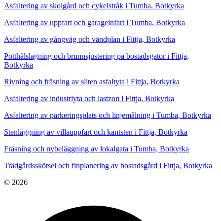
Asfaltering av skolgård och cykelstråk i Tumba, Botkyrka
Asfaltering av uppfart och garageinfart i Tumba, Botkyrka
Asfaltering av gångväg och vändplan i Fittja, Botkyrka
Potthålslagning och brunnsjustering på bostadsgator i Fittja,
Botkyrka
Rivning och fräsning av sliten asfaltyta i Fittja, Botkyrka
Asfaltering av industriyta och lastzon i Fittja, Botkyrka
Asfaltering av parkeringsplats och linjemålning i Tumba, Botkyrka
Stenläggning av villauppfart och kantsten i Fittja, Botkyrka
Fräsning och nybeläggning av lokalgata i Tumba, Botkyrka
Trädgårdsskötsel och finplanering av bostadsgård i Fittja, Botkyrka
© 2026